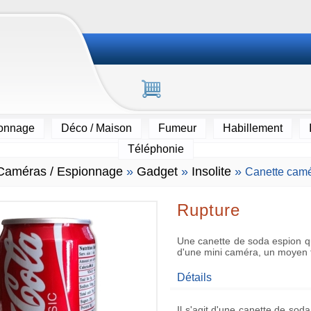
ionnage
Déco / Maison
Fumeur
Habillement
Téléphonie
Caméras / Espionnage
»
Gadget
»
Insolite
»
Canette cam
Rupture
Une canette de soda espion q
d'une mini caméra, un moyen t
Détails
Il s'agit d'une canette de soda