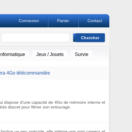
Connexion
Panier
Contact
Informatique
Jeux / Jouets
Survie
éra 4Go télécommandée
ui dispose d'une capacité de 4Go de mémoire interne et
rès discret pour filmer son entourage.
 factice un peu spéciale, elle intègre une
mini camera
et