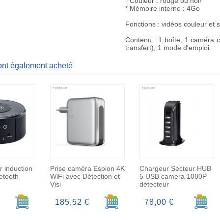
* Couleur : rouge ou noir
* Mémoire interne : 4Go
Fonctions : vidéos couleur et 
Contenu : 1 boîte, 1 caméra 
transfert), 1 mode d'emploi
 ont également acheté
 induction
Prise caméra Espion 4K
Chargeur Secteur HUB
etooth
WiFi avec Détection et
5 USB camera 1080P
Visi
détecteur
Ajouter au panier
Ajouter au panier
Ajoute
185,52 €
78,00 €