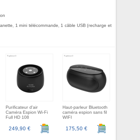
son
canette, 1 mini télécommande, 1 câble USB (recharge et
Purificateur d'air
Haut-parleur Bluetooth
Caméra Espion Wi-Fi
caméra espion sans fil
Full HD 108
WIFI
r au panier
Ajouter au panier
Ajouter au panier
249,90 €
175,50 €