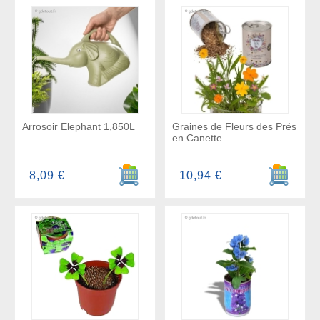
Arrosoir Elephant 1,850L
Graines de Fleurs des Prés
en Canette
Ajouter au panier
Ajouter a
8,09 €
10,94 €