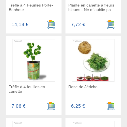
Trèfle à 4 Feuilles Porte-
Plante en canette à fleurs
Bonheur
bleues - Ne m'oublie pa
Ajouter au panier
Ajouter a
14,18 €
7,72 €
Trèfle à 4 feuilles en
Rose de Jéricho
canette
Ajouter au panier
Ajouter a
7,06 €
6,25 €