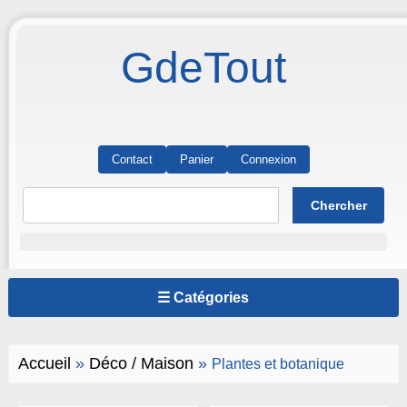
GdeTout
Contact
Panier
Connexion
☰ Catégories
Accueil
»
Déco / Maison
»
Plantes et botanique