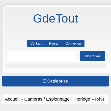
GdeTout
Contact
Panier
Connexion
☰ Catégories
Accueil
»
Caméras / Espionnage
»
Horloge
»
Réveil