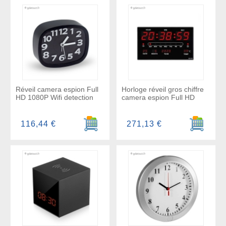
Réveil camera espion Full
Horloge réveil gros chiffre
HD 1080P Wifi detection
camera espion Full HD
Ajouter au panier
Ajouter a
116,44 €
271,13 €