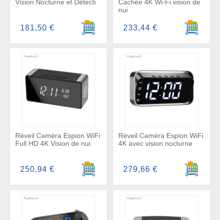
Vision Nocturne et Détecti
Cachée 4K Wi-Fi vision de
nui
Ajouter au panier
Ajouter a
181,50 €
233,44 €
Réveil Caméra Espion WiFi
Réveil Caméra Espion WiFi
Full HD 4K Vision de nui
4K avec vision nocturne
Ajouter au panier
Ajouter a
250,94 €
279,66 €