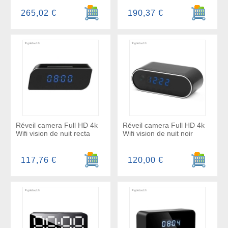
Ajouter au panier
Ajouter a
265,02 €
190,37 €
Réveil camera Full HD 4k
Réveil camera Full HD 4k
Wifi vision de nuit recta
Wifi vision de nuit noir
Ajouter au panier
Ajouter a
117,76 €
120,00 €