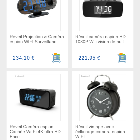
Réveil Projection & Caméra
Réveil caméra espion HD
espion WIFI Surveillanc
1080P Wifi vision de nuit
Ajouter au panier
Ajouter a
234,10 €
221,95 €
Réveil Caméra espion
Réveil vintage avec
Cachée Wi-Fi 4K ultra HD
écllairage camera espion
Ence
WIFI