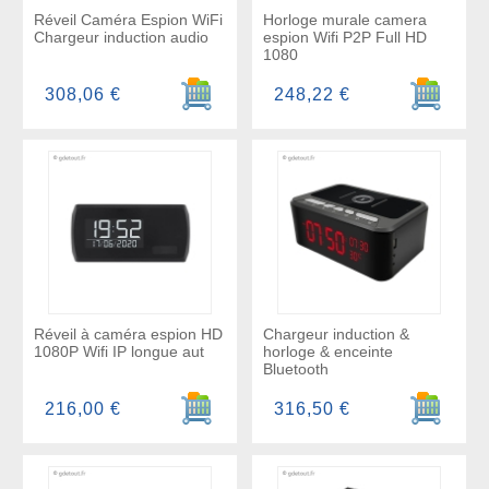
Réveil Caméra Espion WiFi
Horloge murale camera
Chargeur induction audio
espion Wifi P2P Full HD
1080
Ajouter au panier
Ajouter a
308,06 €
248,22 €
Réveil à caméra espion HD
Chargeur induction &
1080P Wifi IP longue aut
horloge & enceinte
Bluetooth
Ajouter au panier
Ajouter a
216,00 €
316,50 €