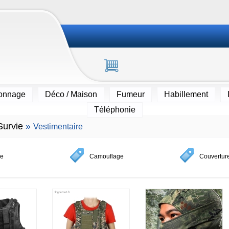
ionnage
Déco / Maison
Fumeur
Habillement
Téléphonie
Survie
»
Vestimentaire
le
Camouflage
Couvertur