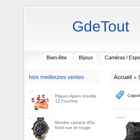
GdeTout
Bien-être
Bijoux
Caméras / Esp
Nos meilleures ventes
Accueil
»
Piques Apéro Insolite
Cagou
12 Fourmis
Montre caméra 4Go
fond noir et rouge