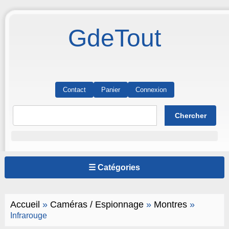
GdeTout
Contact
Panier
Connexion
☰ Catégories
Accueil
»
Caméras / Espionnage
»
Montres
»
Infrarouge