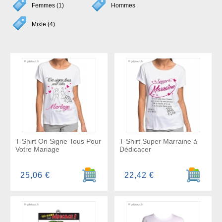
Femmes (1)
Hommes
Mixte (4)
T-Shirt On Signe Tous Pour
T-Shirt Super Marraine à
Votre Mariage
Dédicacer
Ajouter au panier
Ajouter a
25,06 €
22,42 €