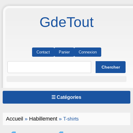
GdeTout
Contact
Panier
Connexion
☰ Catégories
Accueil
»
Habillement
»
T-shirts