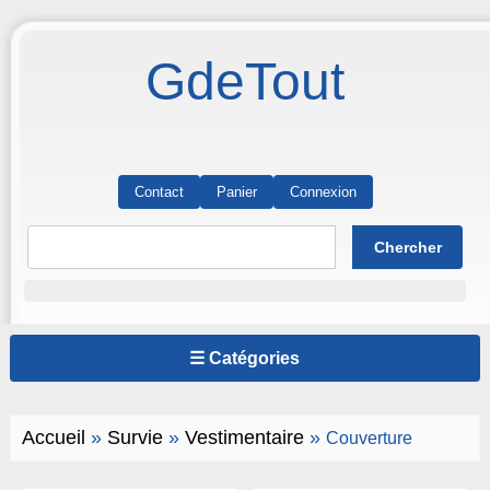
GdeTout
Contact
Panier
Connexion
☰ Catégories
Accueil
»
Survie
»
Vestimentaire
»
Couverture