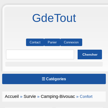
GdeTout
Contact
Panier
Connexion
☰ Catégories
Accueil
»
Survie
»
Camping-Bivouac
»
Confort