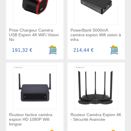
Prise Chargeur Caméra
PowerBank 5000mA
USB Espion 4K WiFi Vision
caméra espion Wifi vision à
No
infra
Ajouter au panier
Ajouter a
191,32 €
214,44 €
Routeur factice caméra
Routeur Caméra Espion 4K
espion HD 1080P Wifi
- Sécurité Avancée
longue