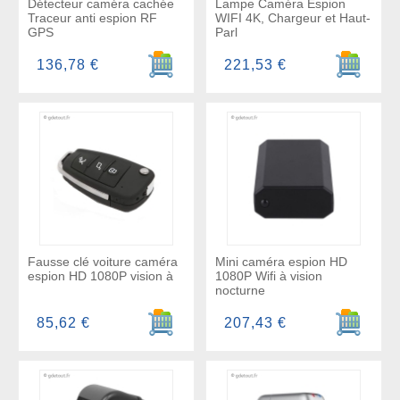
Détecteur caméra cachée
Lampe Caméra Espion
Traceur anti espion RF
WIFI 4K, Chargeur et Haut-
GPS
Parl
Ajouter au panier
Ajouter a
136,78 €
221,53 €
Fausse clé voiture caméra
Mini caméra espion HD
espion HD 1080P vision à
1080P Wifi à vision
nocturne
Ajouter au panier
Ajouter a
85,62 €
207,43 €