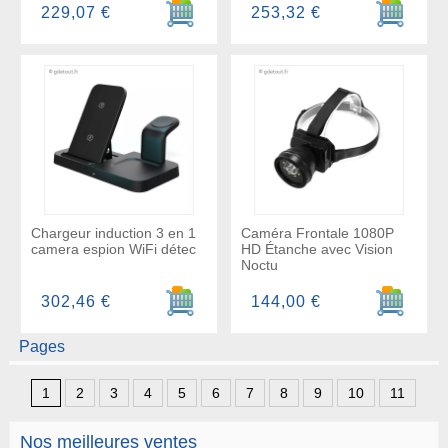
Ajouter au panier
Ajouter a
229,07 €
253,32 €
Chargeur induction 3 en 1
Caméra Frontale 1080P
camera espion WiFi détec
HD Étanche avec Vision
Noctu
Ajouter au panier
Ajouter a
302,46 €
144,00 €
Pages
1
2
3
4
5
6
7
8
9
10
11
Nos meilleures ventes