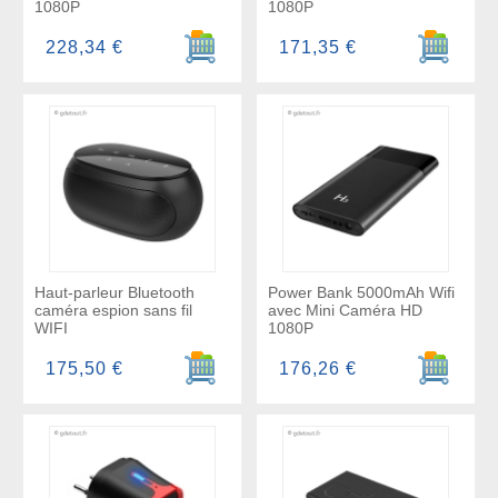
1080P
1080P
Ajouter au panier
Ajouter a
228,34 €
171,35 €
Haut-parleur Bluetooth
Power Bank 5000mAh Wifi
caméra espion sans fil
avec Mini Caméra HD
WIFI
1080P
Ajouter au panier
Ajouter a
175,50 €
176,26 €