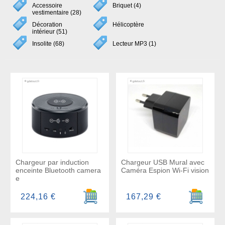
Accessoire
Briquet (4)
vestimentaire (28)
Décoration
Hélicoptère
intérieur (51)
Insolite (68)
Lecteur MP3 (1)
Chargeur par induction
Chargeur USB Mural avec
enceinte Bluetooth camera
Caméra Espion Wi-Fi vision
e
Ajouter au panier
Ajouter a
224,16 €
167,29 €