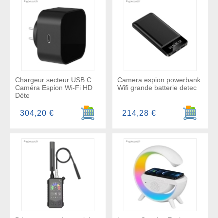
Chargeur secteur USB C
Camera espion powerbank
Caméra Espion Wi-Fi HD
Wifi grande batterie detec
Déte
Ajouter au panier
Ajouter a
304,20 €
214,28 €