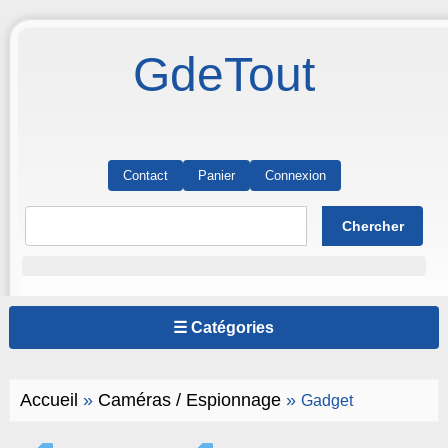
GdeTout
Contact
Panier
Connexion
☰ Catégories
Accueil
»
Caméras / Espionnage
»
Gadget