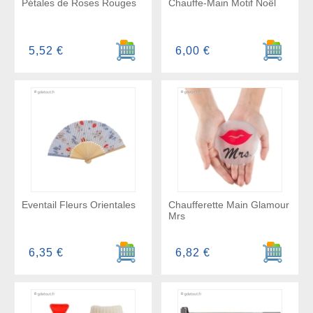
Pétales de Roses Rouges
Chauffe-Main Motif Noël
Ajouter au panier
Ajouter a
5,52 €
6,00 €
Eventail Fleurs Orientales
Chaufferette Main Glamour
Mrs
Ajouter au panier
Ajouter a
6,35 €
6,82 €