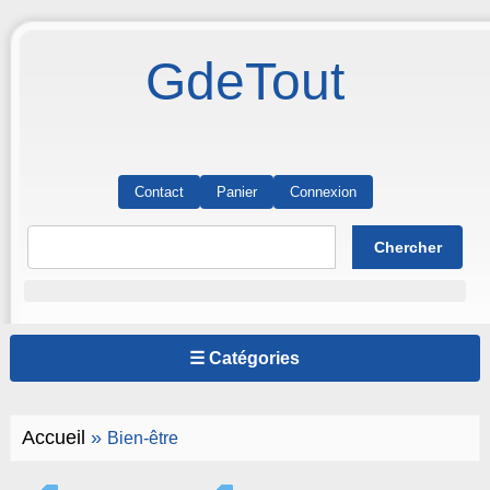
GdeTout
Contact
Panier
Connexion
☰ Catégories
Accueil
»
Bien-être