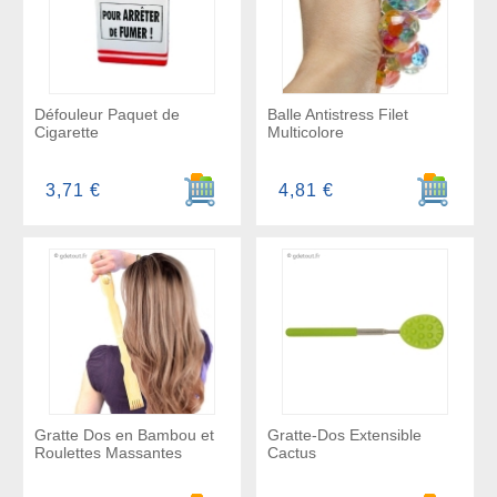
Défouleur Paquet de
Balle Antistress Filet
Cigarette
Multicolore
Ajouter au panier
Ajouter a
3,71 €
4,81 €
Gratte Dos en Bambou et
Gratte-Dos Extensible
Roulettes Massantes
Cactus