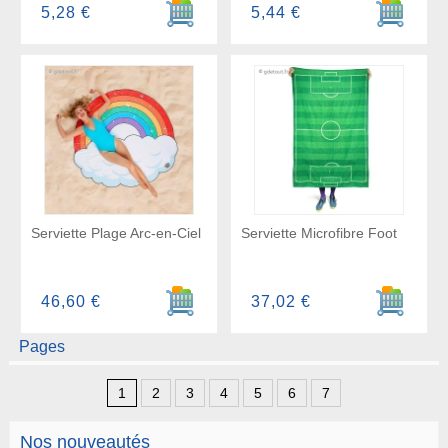
Ajouter au panier
Ajouter a
5,28 €
5,44 €
Serviette Plage Arc-en-Ciel
Serviette Microfibre Foot
Ajouter au panier
Ajouter a
46,60 €
37,02 €
Pages
1
2
3
4
5
6
7
Nos nouveautés