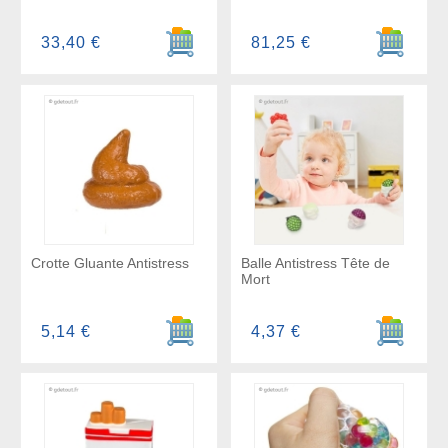
Ajouter au panier
Ajouter a
33,40 €
81,25 €
Crotte Gluante Antistress
Balle Antistress Tête de
Mort
Ajouter au panier
Ajouter a
5,14 €
4,37 €