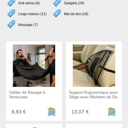
Anti-stress (8)
Gadgets (29)
Linge maison (12)
Mal de dos (18)
Massage (7)
Tablier de Rasage à
Support Ergonomique pour
Ventouses
Siège avec Maintien du Do
Ajouter au panier
Ajouter a
8,93 €
13,07 €