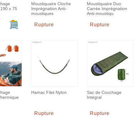
chage
Moustiquaire Cloche
Moustiquaire Duo
190 x 75
Imprégnation Anti-
Carrée Imprégnation
moustiques
Anti-moustiqu
Ajouter au panier
Rupture
Rupture
chage
Hamac Filet Nylon
Sac de Couchage
Thermique
Intégral
Rupture
Rupture