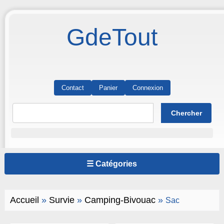
GdeTout
Contact
Panier
Connexion
☰ Catégories
Accueil
»
Survie
»
Camping-Bivouac
»
Sac