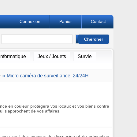
Connexion
Panier
Contact
Informatique
Jeux / Jouets
Survie
e
»
Micro caméra de surveillance, 24/24H
ance en couleur protègera vos locaux et vos biens contre
ui s'approchent de vos affaires.
lance sont des moyens de dissuasion et de prévention