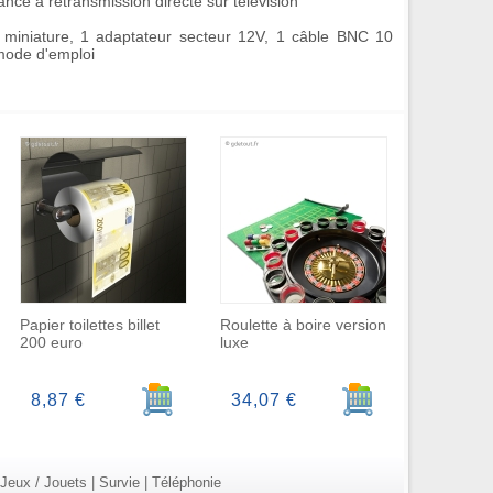
ance à retransmission directe sur télévision
 miniature, 1 adaptateur secteur 12V, 1 câble BNC 10
mode d'emploi
Papier toilettes billet
Roulette à boire version
200 euro
luxe
r au panier
Ajouter au panier
Ajouter au panier
8,87 €
34,07 €
Jeux / Jouets
|
Survie
|
Téléphonie