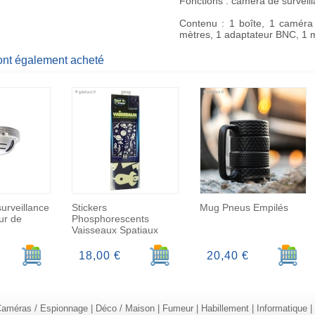
Fonctions : caméra de surveill
Contenu : 1 boîte, 1 caméra
mètres, 1 adaptateur BNC, 1 
 ont également acheté
urveillance
Stickers
Mug Pneus Empilés
ur de
Phosphorescents
Vaisseaux Spatiaux
Ajouter au panier
Ajouter au panier
Ajoute
18,00 €
20,40 €
améras / Espionnage
|
Déco / Maison
|
Fumeur
|
Habillement
|
Informatique
|