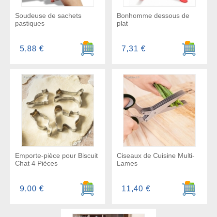
Soudeuse de sachets
Bonhomme dessous de
pastiques
plat
Ajouter au panier
Ajouter a
5,88 €
7,31 €
Emporte-pièce pour Biscuit
Ciseaux de Cuisine Multi-
Chat 4 Pièces
Lames
Ajouter au panier
Ajouter a
9,00 €
11,40 €