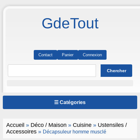
GdeTout
Contact
Panier
Connexion
☰ Catégories
Accueil
»
Déco / Maison
»
Cuisine
»
Ustensiles /
Accessoires
»
Décapsuleur homme musclé