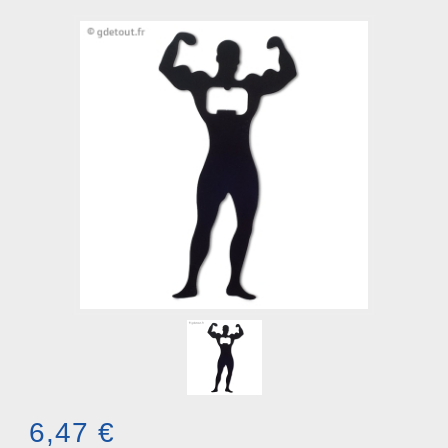
6,47 €