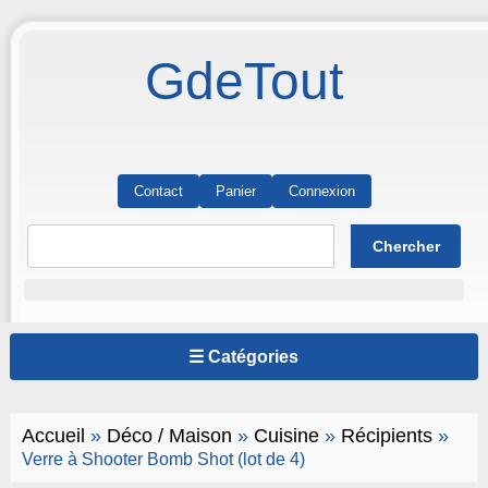
GdeTout
Contact
Panier
Connexion
☰ Catégories
Accueil
»
Déco / Maison
»
Cuisine
»
Récipients
»
Verre à Shooter Bomb Shot (lot de 4)