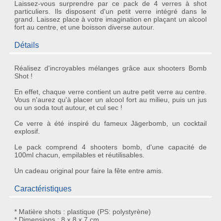
Laissez-vous surprendre par ce pack de 4 verres à shot
particuliers. Ils disposent d'un petit verre intégré dans le
grand. Laissez place à votre imagination en plaçant un alcool
fort au centre, et une boisson diverse autour.
Détails
Réalisez d'incroyables mélanges grâce aux
shooters Bomb
Shot
!
En effet, chaque verre
contient un autre petit verre
au centre.
Vous n'aurez qu'à placer un alcool fort au milieu, puis un jus
ou un soda tout autour, et cul sec !
Ce verre à été inspiré du fameux Jägerbomb, un cocktail
explosif.
Le pack comprend 4 shooters bomb, d'une capacité de
100ml chacun, empilables et réutilisables.
Un
cadeau original
pour faire la fête entre amis.
Caractéristiques
* Matière shots : plastique (PS: polystyrène)
* Dimensions : 8 x 8 x 7 cm