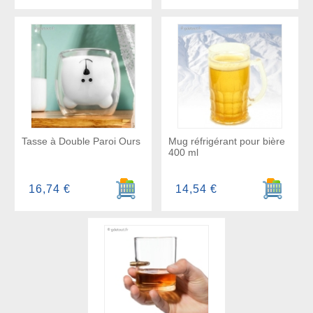
Tasse à Double Paroi Ours
Mug réfrigérant pour bière
400 ml
Ajouter au panier
Ajouter a
16,74 €
14,54 €