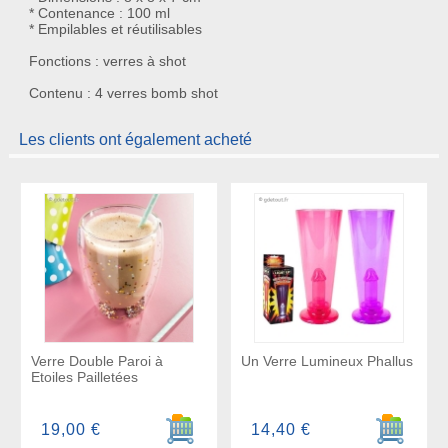
* Contenance : 100 ml
* Empilables et réutilisables
Fonctions : verres à shot
Contenu : 4 verres bomb shot
Les clients ont également acheté
Verre Double Paroi à
Un Verre Lumineux Phallus
Etoiles Pailletées
Ajouter au panier
Ajouter a
19,00 €
14,40 €