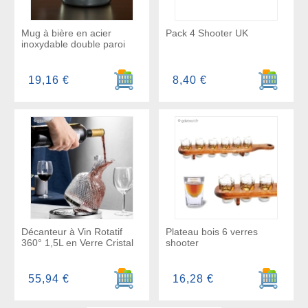
Mug à bière en acier
Pack 4 Shooter UK
inoxydable double paroi
Ajouter au panier
Ajouter a
19,16 €
8,40 €
Décanteur à Vin Rotatif
Plateau bois 6 verres
360° 1,5L en Verre Cristal
shooter
Ajouter au panier
Ajouter a
55,94 €
16,28 €