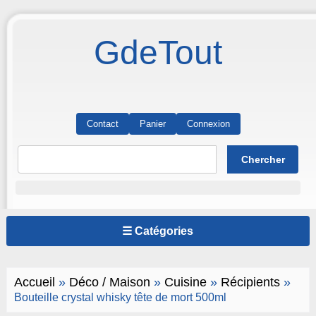
GdeTout
Contact
Panier
Connexion
☰ Catégories
Accueil
»
Déco / Maison
»
Cuisine
»
Récipients
»
Bouteille crystal whisky tête de mort 500ml