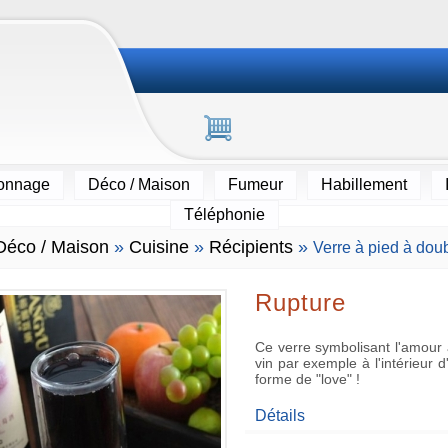
ionnage
Déco / Maison
Fumeur
Habillement
Téléphonie
Déco / Maison
»
Cuisine
»
Récipients
»
Verre à pied à doub
Rupture
Ce verre symbolisant l'amour a 
vin par exemple à l'intérieur 
forme de "love" !
Détails