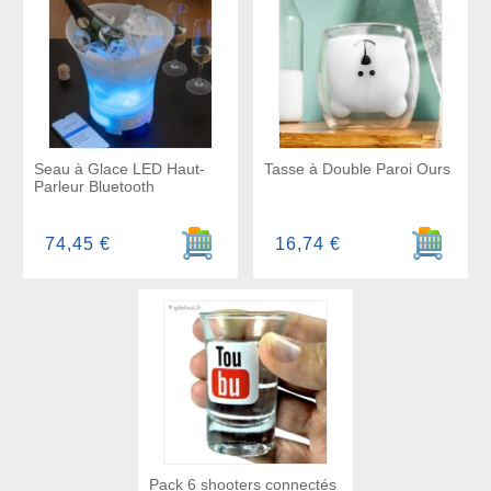
Seau à Glace LED Haut-
Tasse à Double Paroi Ours
Parleur Bluetooth
Ajouter au panier
Ajouter a
74,45 €
16,74 €
Pack 6 shooters connectés