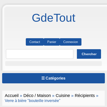
GdeTout
Contact
Panier
Connexion
☰ Catégories
Accueil
»
Déco / Maison
»
Cuisine
»
Récipients
»
Verre à bière "bouteille inversée"