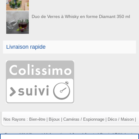
Duo de Verres à Whisky en forme Diamant 350 ml
Livraison rapide
Nos Rayons :
Bien-être
|
Bijoux
|
Caméras / Espionnage
|
Déco / Maison
|
Fumeur
|
Habillement
|
Informatique
|
Jeux / Jouets
|
Survie
|
Téléphonie