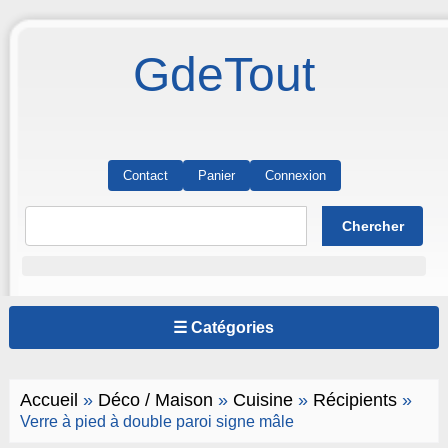
GdeTout
Contact
Panier
Connexion
☰ Catégories
Accueil
»
Déco / Maison
»
Cuisine
»
Récipients
»
Verre à pied à double paroi signe mâle