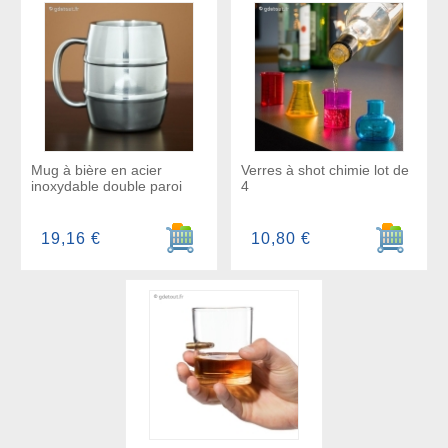
Mug à bière en acier
Verres à shot chimie lot de
inoxydable double paroi
4
Ajouter au panier
Ajouter a
19,16 €
10,80 €