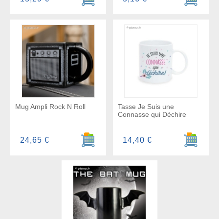
Mug Ampli Rock N Roll
Tasse Je Suis une
Connasse qui Déchire
Ajouter au panier
Ajouter a
24,65 €
14,40 €