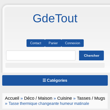
GdeTout
Contact
Panier
Connexion
☰ Catégories
Accueil
»
Déco / Maison
»
Cuisine
»
Tasses / Mugs
»
Tasse thermique changeante humeur matinale