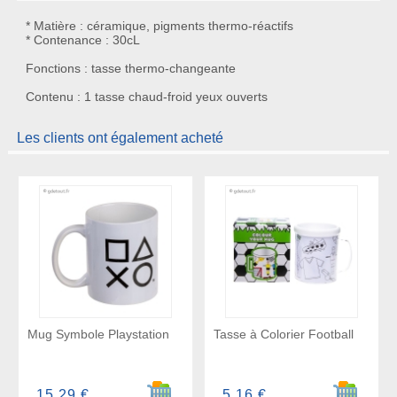
* Matière : céramique, pigments thermo-réactifs
* Contenance : 30cL
Fonctions : tasse thermo-changeante
Contenu : 1 tasse chaud-froid yeux ouverts
Les clients ont également acheté
Mug Symbole Playstation
Tasse à Colorier Football
Ajouter au panier
Ajouter a
15,29 €
5,16 €