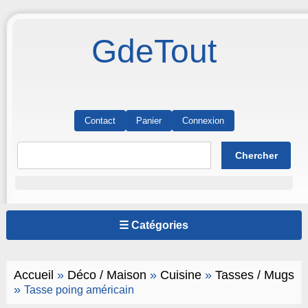
GdeTout
Contact
Panier
Connexion
☰ Catégories
Accueil
»
Déco / Maison
»
Cuisine
»
Tasses / Mugs
»
Tasse poing américain