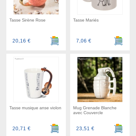
Tasse Sirène Rose
Tasse Mariés
Ajouter au panier
Ajouter a
20,16 €
7,06 €
Tasse musique anse violon
Mug Grenade Blanche
avec Couvercle
Ajouter au panier
Ajouter a
20,71 €
23,51 €