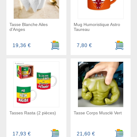
Tasse Blanche Ailes
Mug Humoristique Astro
d'Anges
Taureau
Ajouter au panier
Ajouter a
19,36 €
7,80 €
Tasses Rasta (2 pièces)
Tasse Corps Musclé Vert
Ajouter au panier
Ajouter a
17,93 €
21,60 €