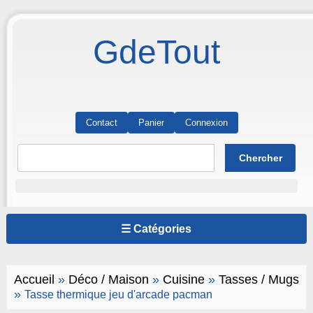
GdeTout
Contact
Panier
Connexion
☰ Catégories
Accueil
»
Déco / Maison
»
Cuisine
»
Tasses / Mugs
»
Tasse thermique jeu d'arcade pacman