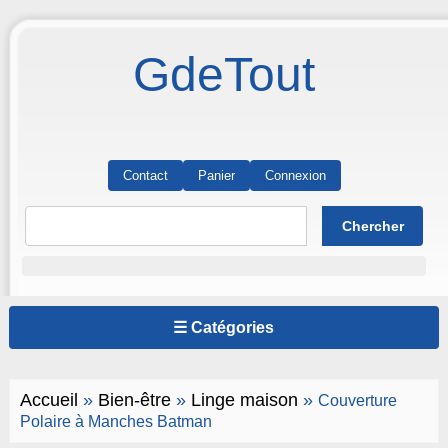
GdeTout
Contact
Panier
Connexion
☰ Catégories
Accueil
»
Bien-être
»
Linge maison
»
Couverture
Polaire à Manches Batman