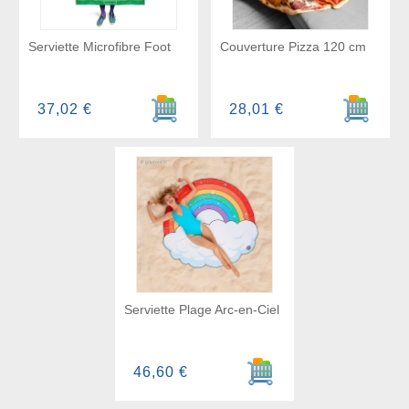
Serviette Microfibre Foot
Couverture Pizza 120 cm
Ajouter au panier
Ajouter a
37,02 €
28,01 €
Serviette Plage Arc-en-Ciel
Ajouter au panier
46,60 €