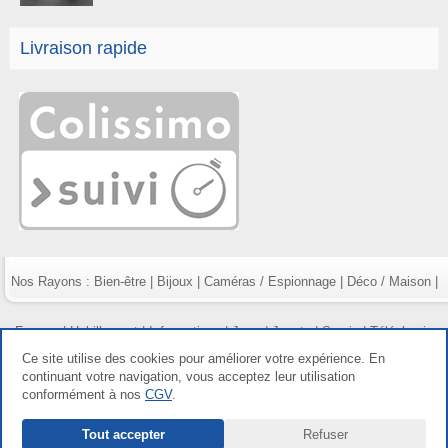
Livraison rapide
Nos Rayons :
Bien-être
|
Bijoux
|
Caméras / Espionnage
|
Déco / Maison
|
Fumeur
|
Habillement
|
Informatique
|
Jeux / Jouets
|
Survie
|
Téléphonie
Ce site utilise des cookies pour améliorer votre expérience. En
continuant votre navigation, vous acceptez leur utilisation
conformément à nos
CGV
.
Copyright gdetout.fr 2026, tous droits réservés |
Mentions légales
|
Conditions
Tout accepter
Refuser
générales de vente