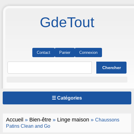
GdeTout
Contact
Panier
Connexion
☰ Catégories
Accueil
»
Bien-être
»
Linge maison
»
Chaussons
Patins Clean and Go