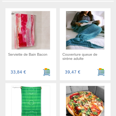
Serviette de Bain Bacon
Couverture queue de
sirène adulte
Ajouter au panier
Ajouter a
33,84 €
39,47 €