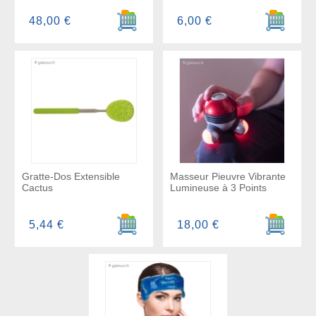
Ajouter au panier
Ajouter a
48,00 €
6,00 €
Gratte-Dos Extensible
Masseur Pieuvre Vibrante
Cactus
Lumineuse à 3 Points
Ajouter au panier
Ajouter a
5,44 €
18,00 €