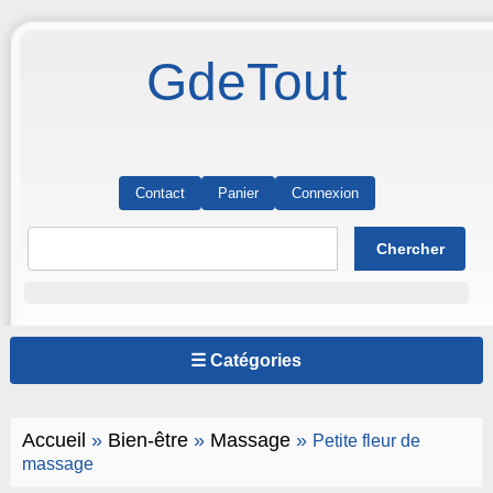
GdeTout
Contact
Panier
Connexion
☰ Catégories
Accueil
»
Bien-être
»
Massage
»
Petite fleur de
massage