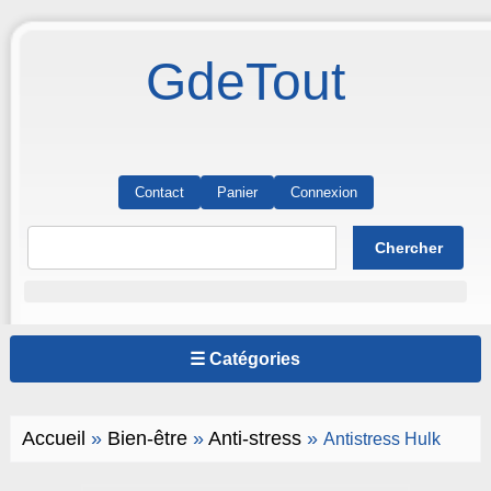
GdeTout
Contact
Panier
Connexion
☰ Catégories
Accueil
»
Bien-être
»
Anti-stress
»
Antistress Hulk