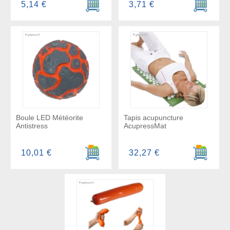
5,14 €
3,71 €
Boule LED Météorite
Tapis acupuncture
Antistress
AcupressMat
Ajouter au panier
Ajouter a
10,01 €
32,27 €