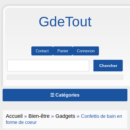
GdeTout
Contact
Panier
Connexion
☰ Catégories
Accueil
»
Bien-être
»
Gadgets
»
Confettis de bain en
forme de coeur