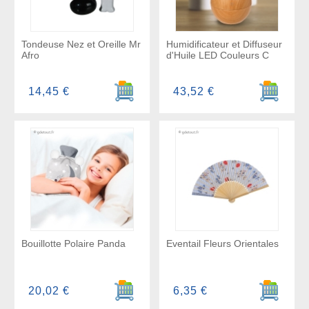
Tondeuse Nez et Oreille Mr
Humidificateur et Diffuseur
Afro
d'Huile LED Couleurs C
Ajouter au panier
Ajouter a
14,45 €
43,52 €
Bouillotte Polaire Panda
Eventail Fleurs Orientales
Ajouter au panier
Ajouter a
20,02 €
6,35 €