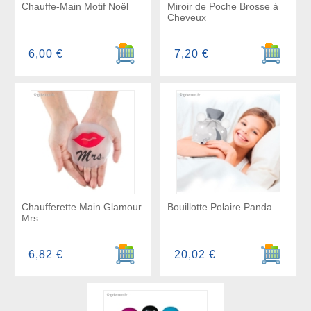
Chauffe-Main Motif Noël
Miroir de Poche Brosse à
Cheveux
Ajouter au panier
Ajouter a
6,00 €
7,20 €
Chaufferette Main Glamour
Bouillotte Polaire Panda
Mrs
Ajouter au panier
Ajouter a
6,82 €
20,02 €