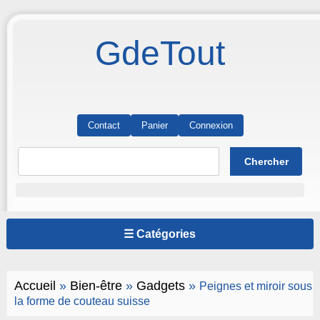
GdeTout
Contact
Panier
Connexion
☰ Catégories
Accueil
»
Bien-être
»
Gadgets
»
Peignes et miroir sous
la forme de couteau suisse