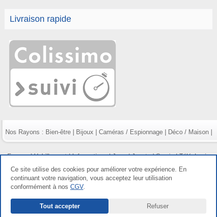
Livraison rapide
Nos Rayons :
Bien-être
|
Bijoux
|
Caméras / Espionnage
|
Déco / Maison
|
Fumeur
|
Habillement
|
Informatique
|
Jeux / Jouets
|
Survie
|
Téléphonie
Ce site utilise des cookies pour améliorer votre expérience. En
continuant votre navigation, vous acceptez leur utilisation
conformément à nos
CGV
.
Copyright gdetout.fr 2026, tous droits réservés |
Mentions légales
|
Conditions
Tout accepter
Refuser
générales de vente