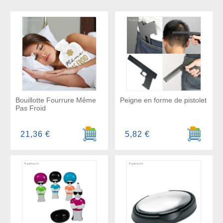
Bouillotte Fourrure Même
Peigne en forme de pistolet
Pas Froid
Ajouter au panier
Ajouter a
21,36 €
5,82 €