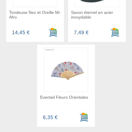
Tondeuse Nez et Oreille Mr
Savon éternel en acier
Afro
inoxydable
Ajouter au panier
Ajouter a
14,45 €
7,49 €
Eventail Fleurs Orientales
Ajouter au panier
6,35 €