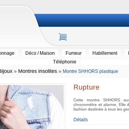
ionnage
Déco / Maison
Fumeur
Habillement
Téléphonie
Bijoux
»
Montres insolites
»
Montre SHHORS plastique
Rupture
Cette montre SHHORS aux 
chronomètre et alarme. Elle d
fashion destinée à tous les ge
Détails