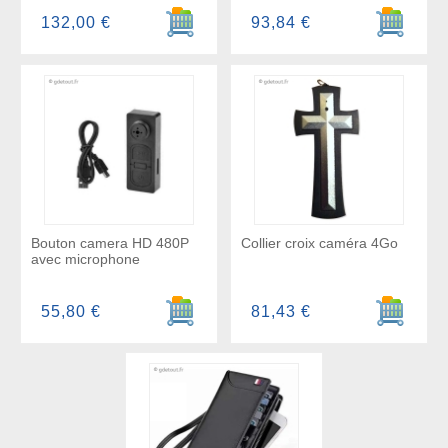
Ajouter au panier
Ajouter a
132,00 €
93,84 €
Bouton camera HD 480P
Collier croix caméra 4Go
avec microphone
Ajouter au panier
Ajouter a
55,80 €
81,43 €