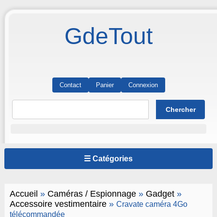
GdeTout
Contact
Panier
Connexion
☰ Catégories
Accueil
»
Caméras / Espionnage
»
Gadget
»
Accessoire vestimentaire
»
Cravate caméra 4Go
télécommandée