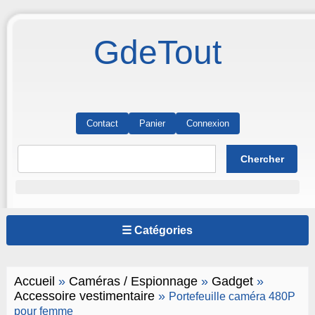
GdeTout
Contact
Panier
Connexion
☰ Catégories
Accueil
»
Caméras / Espionnage
»
Gadget
»
Accessoire vestimentaire
»
Portefeuille caméra 480P
pour femme