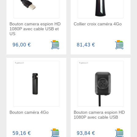
Bouton camera espion HD
Collier croix caméra 4Go
1080P avec cable USB et
US
Ajouter au panier
Ajouter a
96,00 €
81,43 €
Bouton caméra 4Go
Bouton camera espion HD
1080P avec cable USB
Ajouter au panier
Ajouter a
59,16 €
93,84 €