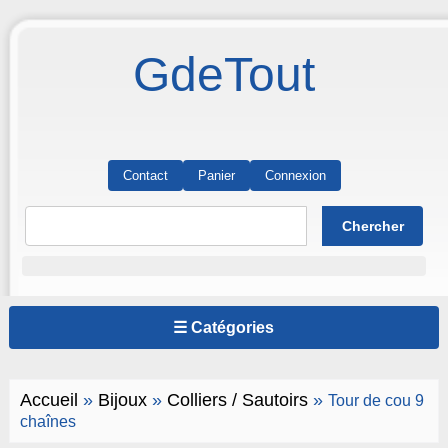
GdeTout
Contact
Panier
Connexion
☰ Catégories
Accueil
»
Bijoux
»
Colliers / Sautoirs
»
Tour de cou 9
chaînes