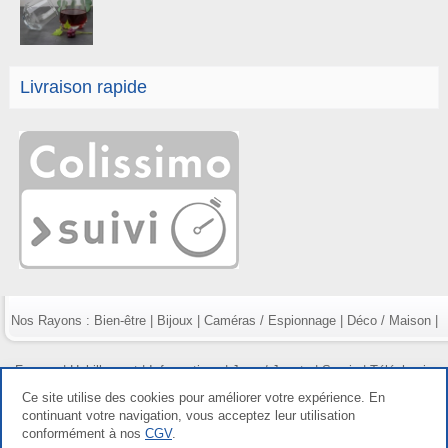
Livraison rapide
Nos Rayons :
Bien-être
|
Bijoux
|
Caméras / Espionnage
|
Déco / Maison
|
Fumeur
|
Habillement
|
Informatique
|
Jeux / Jouets
|
Survie
|
Téléphonie
Ce site utilise des cookies pour améliorer votre expérience. En
continuant votre navigation, vous acceptez leur utilisation
conformément à nos
CGV
.
Copyright gdetout.fr 2026, tous droits réservés |
Mentions légales
|
Conditions