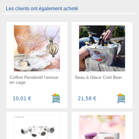
Les clients ont également acheté
Coffret Pendentif l'amour
Seau à Glace Cold Beer
en cage
Ajouter au panier
Ajouter a
10,01 €
21,58 €