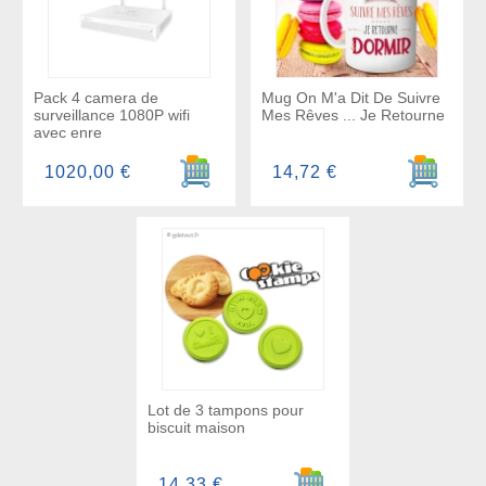
Pack 4 camera de
Mug On M'a Dit De Suivre
surveillance 1080P wifi
Mes Rêves ... Je Retourne
avec enre
Ajouter au panier
Ajouter a
1020,00 €
14,72 €
Lot de 3 tampons pour
biscuit maison
Ajouter au panier
14,33 €