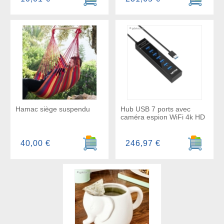
Hamac siège suspendu
Hub USB 7 ports avec
caméra espion WiFi 4k HD
Ajouter au panier
Ajouter a
40,00 €
246,97 €