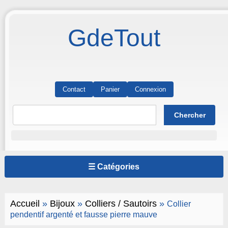
GdeTout
Contact
Panier
Connexion
☰ Catégories
Accueil
»
Bijoux
»
Colliers / Sautoirs
»
Collier
pendentif argenté et fausse pierre mauve