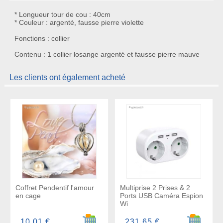
* Longueur tour de cou : 40cm
* Couleur : argenté, fausse pierre violette
Fonctions : collier
Contenu : 1 collier losange argenté et fausse pierre mauve
Les clients ont également acheté
Coffret Pendentif l'amour
Multiprise 2 Prises & 2
en cage
Ports USB Caméra Espion
Wi
Ajouter au panier
Ajouter a
10,01 €
231,65 €