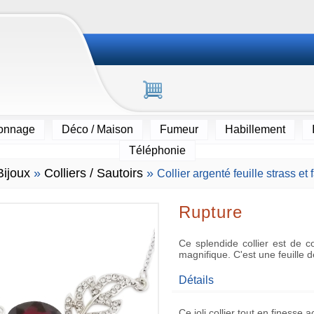
ionnage
Déco / Maison
Fumeur
Habillement
Téléphonie
Bijoux
»
Colliers / Sautoirs
»
Collier argenté feuille strass et
Rupture
Ce splendide collier est de c
magnifique. C'est une feuille 
Détails
Ce
joli collier
tout en finesse 