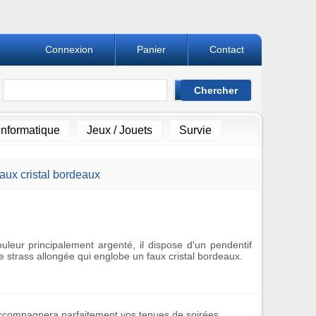
Connexion
Panier
Contact
Informatique
Jeux / Jouets
Survie
 faux cristal bordeaux
ouleur principalement argenté, il dispose d'un pendentif
de strass allongée qui englobe un faux cristal bordeaux.
accompagnera parfaitement vos tenues de soirées.