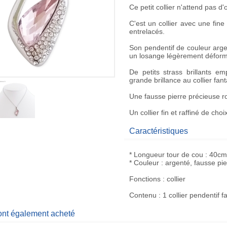
Ce petit
collier
n'attend pas d'o
C'est un collier avec une
fine
entrelacés.
Son
pendentif
de couleur arge
un
losange
légèrement déform
De
petits strass brillants
empl
grande brillance au
collier fant
Une fausse
pierre précieuse r
Un
collier fin et raffiné
de choix
Caractéristiques
* Longueur tour de cou : 40cm
* Couleur : argenté, fausse pie
Fonctions : collier
Contenu : 1 collier pendentif f
 ont également acheté