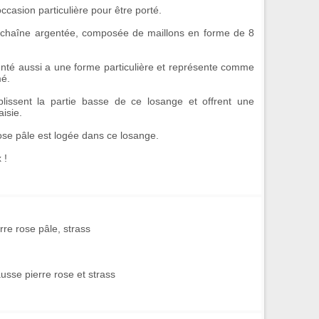
ccasion particulière pour être porté.
 chaîne argentée
, composée de maillons en forme de 8
nté aussi a une forme particulière et représente comme
é.
issent la partie basse de ce losange et offrent une
aisie
.
ose pâle
est logée dans ce losange.
 !
rre rose pâle, strass
ausse pierre rose et strass