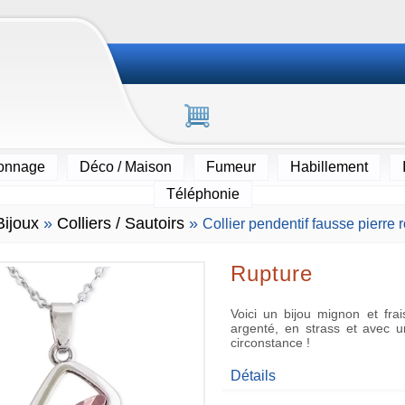
ionnage
Déco / Maison
Fumeur
Habillement
Téléphonie
Bijoux
»
Colliers / Sautoirs
»
Collier pendentif fausse pierre r
Rupture
Voici un bijou mignon et frais
argenté, en strass et avec un
circonstance !
Détails