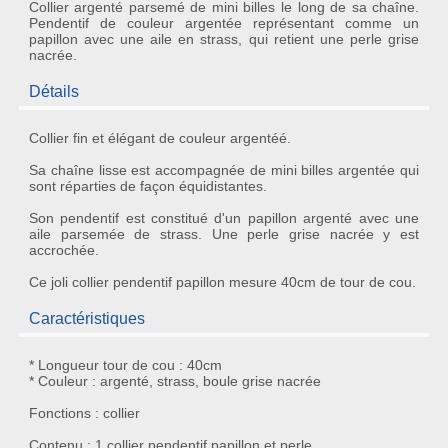
Collier argenté parsemé de mini billes le long de sa chaîne.
Pendentif de couleur argentée représentant comme un
papillon avec une aile en strass, qui retient une perle grise
nacrée.
Détails
Collier fin et élégant
de couleur argentéé.
Sa chaîne lisse est accompagnée de mini billes argentée qui
sont réparties de façon équidistantes.
Son
pendentif
est constitué d'un
papillon argenté
avec une
aile parsemée de
strass
. Une
perle grise nacrée
y est
accrochée.
Ce joli
collier pendentif papillon
mesure 40cm de tour de cou.
Caractéristiques
* Longueur tour de cou : 40cm
* Couleur : argenté, strass, boule grise nacrée
Fonctions : collier
Contenu : 1 collier pendentif papillon et perle