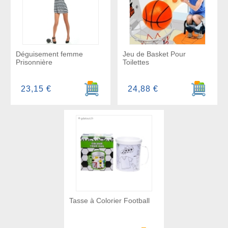
Déguisement femme
Jeu de Basket Pour
Prisonnière
Toilettes
Ajouter au panier
Ajouter a
23,15 €
24,88 €
Tasse à Colorier Football