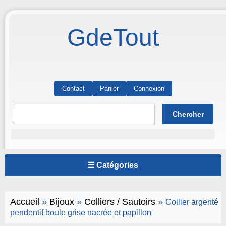
GdeTout
Contact
Panier
Connexion
☰ Catégories
Accueil
»
Bijoux
»
Colliers / Sautoirs
»
Collier argenté
pendentif boule grise nacrée et papillon