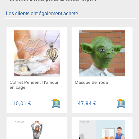
Les clients ont également acheté
Coffret Pendentif l'amour
Masque de Yoda
en cage
Ajouter au panier
Ajouter a
10,01 €
47,94 €