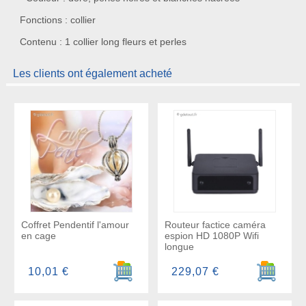
Fonctions : collier
Contenu : 1 collier long fleurs et perles
Les clients ont également acheté
Coffret Pendentif l'amour
Routeur factice caméra
en cage
espion HD 1080P Wifi
longue
Ajouter au panier
Ajouter a
10,01 €
229,07 €