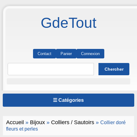
GdeTout
Contact
Panier
Connexion
☰ Catégories
Accueil
»
Bijoux
»
Colliers / Sautoirs
»
Collier doré
fleurs et perles