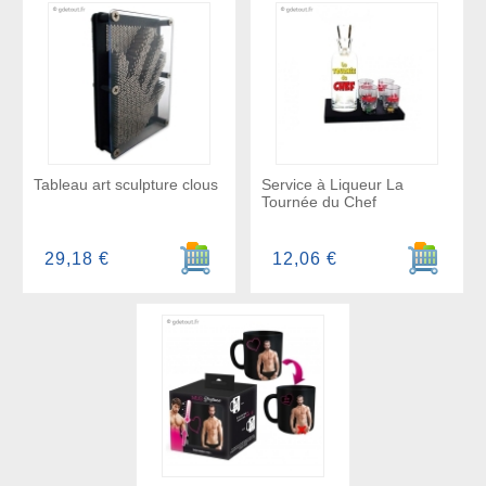
Tableau art sculpture clous
Service à Liqueur La
Tournée du Chef
Ajouter au panier
Ajouter a
29,18 €
12,06 €