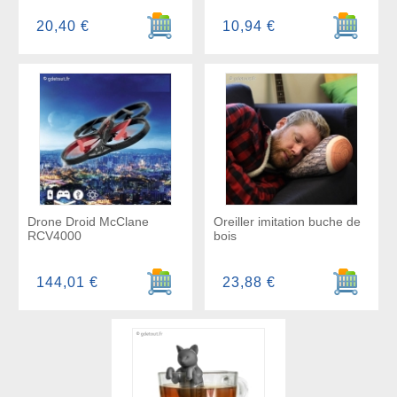
Ajouter au panier
Ajouter a
20,40 €
10,94 €
Drone Droid McClane
Oreiller imitation buche de
RCV4000
bois
Ajouter au panier
Ajouter a
144,01 €
23,88 €