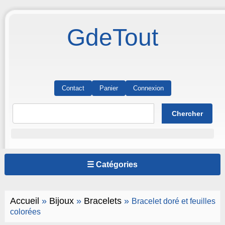
GdeTout
Contact
Panier
Connexion
☰ Catégories
Accueil
»
Bijoux
»
Bracelets
»
Bracelet doré et feuilles
colorées