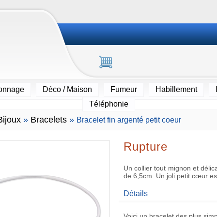
ionnage
Déco / Maison
Fumeur
Habillement
Téléphonie
Bijoux
»
Bracelets
»
Bracelet fin argenté petit coeur
Rupture
Un collier tout mignon et délica
de 6,5cm. Un joli petit cœur e
Détails
Voici un
bracelet
des plus simp