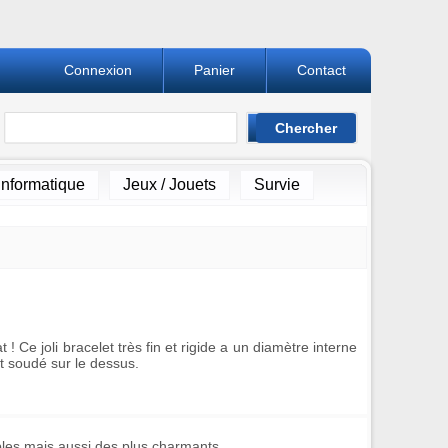
Connexion
Panier
Contact
Informatique
Jeux / Jouets
Survie
t ! Ce joli bracelet très fin et rigide a un diamètre interne
st soudé sur le dessus.
les mais aussi des plus charmants.