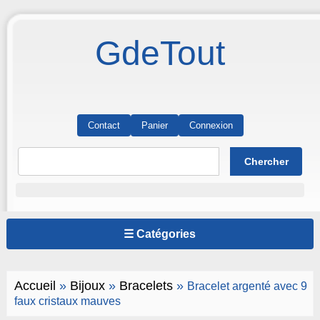
GdeTout
Contact
Panier
Connexion
☰ Catégories
Accueil
»
Bijoux
»
Bracelets
»
Bracelet argenté avec 9
faux cristaux mauves