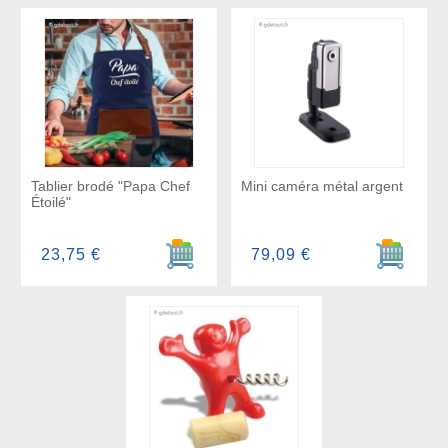
Tablier brodé "Papa Chef
Mini caméra métal argent
Étoilé"
Ajouter au panier
Ajouter a
23,75 €
79,09 €