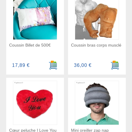
Coussin Billet de 500€
Coussin bras corps musclé
Ajouter au panier
Ajouter a
17,89 €
36,00 €
Cœur peluche I Love You
Mini oreiller zap nap