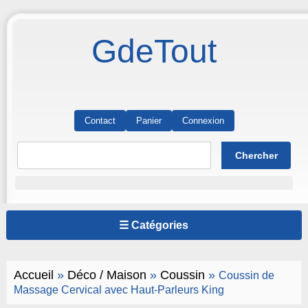
GdeTout
Contact
Panier
Connexion
☰ Catégories
Accueil
»
Déco / Maison
»
Coussin
»
Coussin de
Massage Cervical avec Haut-Parleurs King