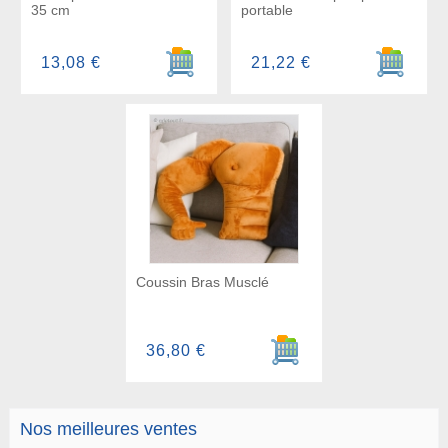
35 cm
portable
Ajouter au panier
Ajouter a
13,08 €
21,22 €
Coussin Bras Musclé
Ajouter au panier
36,80 €
Nos meilleures ventes