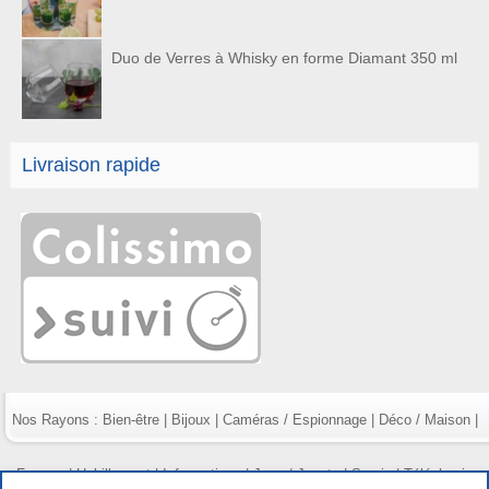
Duo de Verres à Whisky en forme Diamant 350 ml
Livraison rapide
Nos Rayons :
Bien-être
|
Bijoux
|
Caméras / Espionnage
|
Déco / Maison
|
Fumeur
|
Habillement
|
Informatique
|
Jeux / Jouets
|
Survie
|
Téléphonie