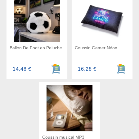
Ballon De Foot en Peluche
Coussin Gamer Néon
Ajouter au panier
Ajouter a
14,48 €
16,28 €
Coussin musical MP3