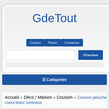
GdeTout
Contact
Panier
Connexion
☰ Catégories
Accueil
»
Déco / Maison
»
Coussin
»
Coussin peluche
coeur blanc lumineux