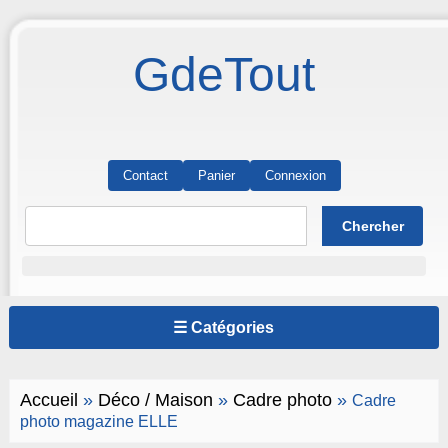
GdeTout
Contact
Panier
Connexion
☰ Catégories
Accueil
»
Déco / Maison
»
Cadre photo
»
Cadre
photo magazine ELLE