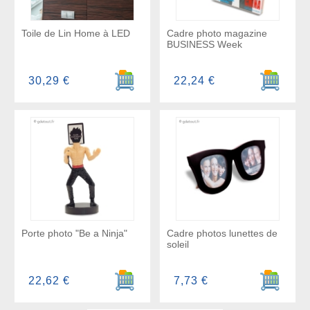
Toile de Lin Home à LED
Cadre photo magazine
BUSINESS Week
Ajouter au panier
Ajouter a
30,29 €
22,24 €
Porte photo "Be a Ninja"
Cadre photos lunettes de
soleil
Ajouter au panier
Ajouter a
22,62 €
7,73 €