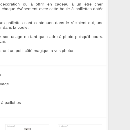
décoration
ou à offrir en
cadeau
à un être cher,
et chaque événement avec cette
boule à paillettes
dotée
eurs paillettes sont contenues dans le récipient qui, une
er dans la boule.
par son usage en tant que
cadre à photo
puisqu'il pourra
 cm.
teront un petit côté magique à vos photos !
m
rivage
à paillettes