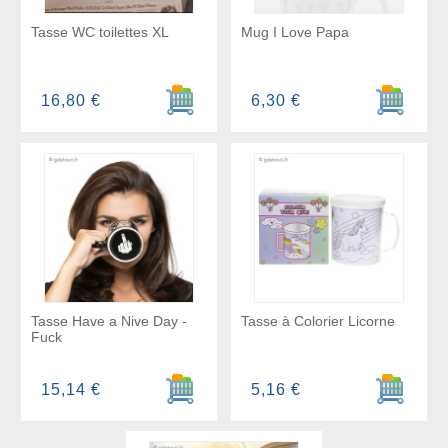
Tasse WC toilettes XL
Mug I Love Papa
Ajouter au panier
Ajouter a
16,80 €
6,30 €
Tasse Have a Nive Day -
Tasse à Colorier Licorne
Fuck
Ajouter au panier
Ajouter a
15,14 €
5,16 €