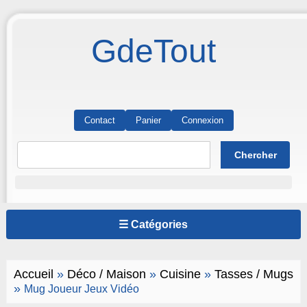
GdeTout
Contact
Panier
Connexion
☰ Catégories
Accueil
»
Déco / Maison
»
Cuisine
»
Tasses / Mugs
»
Mug Joueur Jeux Vidéo