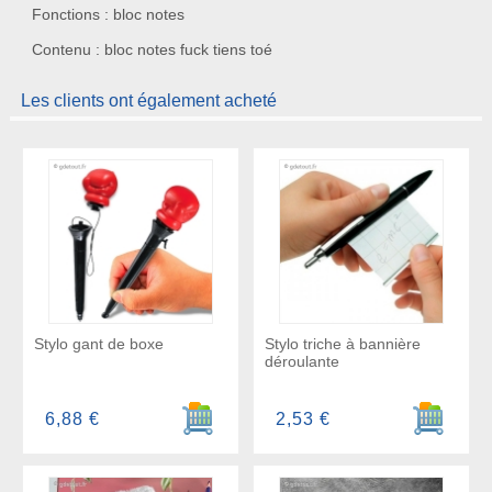
Fonctions : bloc notes
Contenu : bloc notes fuck tiens toé
Les clients ont également acheté
Stylo gant de boxe
Stylo triche à bannière
déroulante
Ajouter au panier
Ajouter a
6,88 €
2,53 €