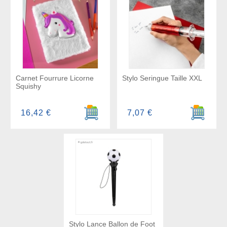
Carnet Fourrure Licorne
Stylo Seringue Taille XXL
Squishy
Ajouter au panier
Ajouter a
16,42 €
7,07 €
Stylo Lance Ballon de Foot