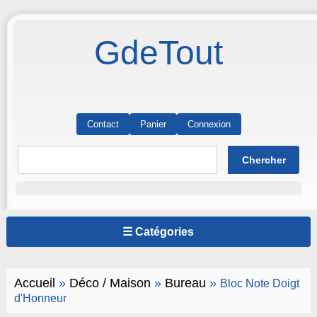
GdeTout
Contact
Panier
Connexion
☰ Catégories
Accueil
»
Déco / Maison
»
Bureau
»
Bloc Note Doigt
d'Honneur