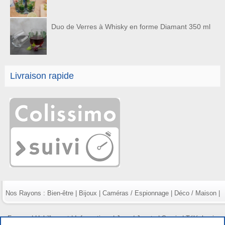
Duo de Verres à Whisky en forme Diamant 350 ml
Livraison rapide
Nos Rayons :
Bien-être
|
Bijoux
|
Caméras / Espionnage
|
Déco / Maison
|
Fumeur
|
Habillement
|
Informatique
|
Jeux / Jouets
|
Survie
|
Téléphonie