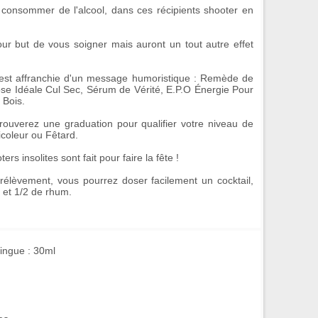
 consommer de l'alcool, dans ces
récipients shooter en
ur but de vous soigner mais auront un tout autre effet
st affranchie d'un
message humoristique
: Remède de
se Idéale Cul Sec, Sérum de Vérité, E.P.O Énergie Pour
 Bois.
trouverez une graduation pour qualifier votre niveau de
icoleur ou Fêtard.
ters insolites
sont fait pour faire la fête !
rélèvement, vous pourrez doser facilement un cocktail,
t et 1/2 de rhum.
ingue : 30ml