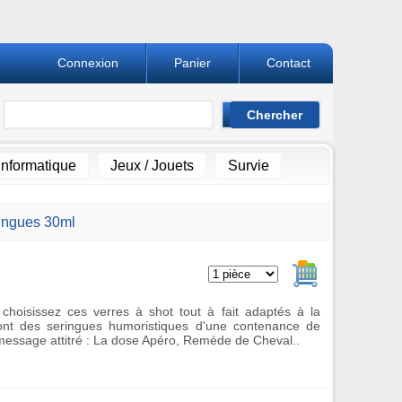
Connexion
Panier
Contact
Informatique
Jeux / Jouets
Survie
ringues 30ml
Ajouter au pan
choisissez ces verres à shot tout à fait adaptés à la
sont des seringues humoristiques d'une contenance de
message attitré : La dose Apéro, Remède de Cheval..