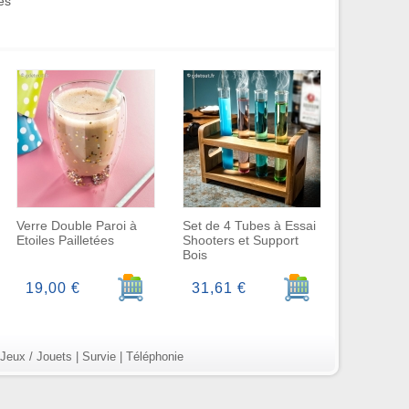
es
Verre Double Paroi à
Set de 4 Tubes à Essai
Etoiles Pailletées
Shooters et Support
Bois
r au panier
Ajouter au panier
Ajouter au panier
19,00 €
31,61 €
Jeux / Jouets
|
Survie
|
Téléphonie