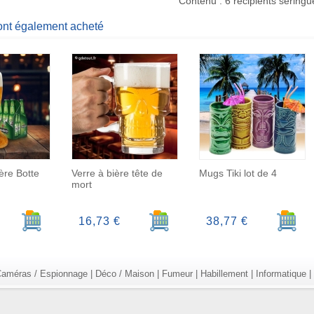
Contenu : 6 récipients seringu
 ont également acheté
ère Botte
Verre à bière tête de
Mugs Tiki lot de 4
mort
Ajouter au panier
Ajouter au panier
Ajoute
16,73 €
38,77 €
améras / Espionnage
|
Déco / Maison
|
Fumeur
|
Habillement
|
Informatique
|