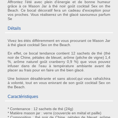
Affrontez l'été avec plein d'énergie et de bonne humeur
grâce à ce Mason Jar à thé noir goût cocktail Sex on the
Beach. Ce bocal décoratif fera un cadeau d'exception pour
vos proches. Vous réaliserez un thé glacé savoureux parfum
Se
Détails
Vivez les étés différemment en vous procurant ce
Mason Jar
à thé glacé cocktail Sex on the Beach
.
En effet, ce bocal tendance contient 12 sachets de thé (thé
noir de Chine, pétales de bleuet, arôme (pêche de vigne) 1,4
%, arôme naturel goût cranberry 0,9 %) que vous pouvez
infuser dans de l'eau à température ambiante avant de
placer au frais pour en faire un thé bien glacé.
Une
boisson désaltérante et sans alcool
,qui vous rafraîchira
à volonté, tout en vous enivrant de son
goût cocktail Sex on
the Beach
.
Caractéristiques
* Contenance : 12 sachets de thé (24g)
* Matière mason jar : verre (couvercle en métal et paille)
* Composition : thé noir de Chine, pétales de bleuet, arôme