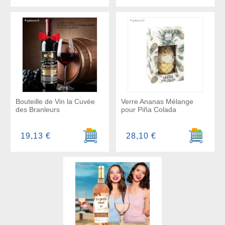
Bouteille de Vin la Cuvée
Verre Ananas Mélange
des Branleurs
pour Piña Colada
Ajouter au panier
Ajouter a
19,13 €
28,10 €