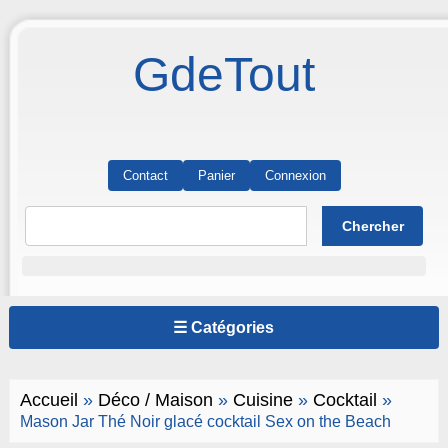
GdeTout
Contact
Panier
Connexion
☰ Catégories
Accueil
»
Déco / Maison
»
Cuisine
»
Cocktail
»
Mason Jar Thé Noir glacé cocktail Sex on the Beach