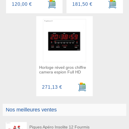
Ajouter au panier
Ajouter a
120,00 €
181,50 €
Horloge réveil gros chiffre
camera espion Full HD
Ajouter au panier
271,13 €
Nos meilleures ventes
Piques Apéro Insolite 12 Fourmis